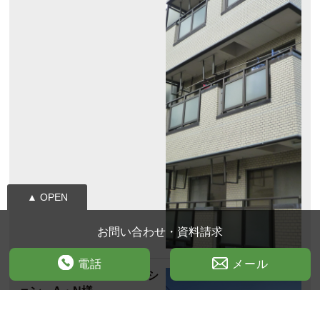
▲ OPEN
お問い合わせ・資料請求
電話
メール
戸田市喜沢 ３階建てマンシ
ョン A・N様
総合管理
プラン